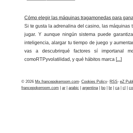
Cómo elegir las máquinas tragamonedas para ganar
Si te gusta la adrenalina del casino, las máquina
jugar. Y aunque ningún sistema puede garantiza
inteligencia, alargar tu tiempo de juego y aumentar
vas a descubrirqué factores sí importanal m
comoRTPyvolatilidad, y qué hábitos marca [
...
]
© 2026
Mx.francepokerroom.com
-
Cookies Policy
-
RSS
-
eZ Publ
francepokerroom.com
|
ar
|
arabic
|
argentina
|
bo
|
br
|
ca
|
cl
|
co