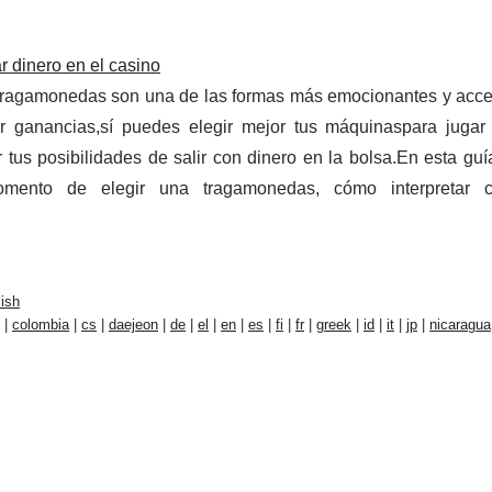
 dinero en el casino
s tragamonedas son una de las formas más emocionantes y acce
r ganancias,sí puedes elegir mejor tus máquinaspara juga
 tus posibilidades de salir con dinero en la bolsa.En esta guí
omento de elegir una tragamonedas, cómo interpretar c
ish
|
colombia
|
cs
|
daejeon
|
de
|
el
|
en
|
es
|
fi
|
fr
|
greek
|
id
|
it
|
jp
|
nicaragua